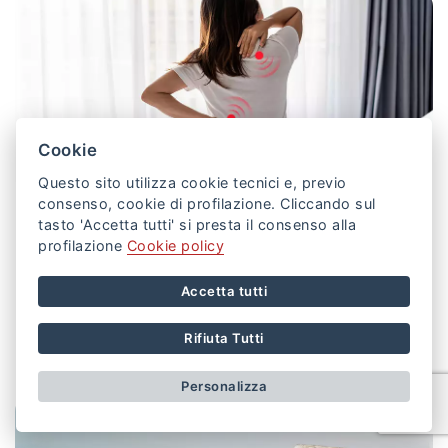
Cookie
Questo sito utilizza cookie tecnici e, previo
consenso, cookie di profilazione. Cliccando sul
tasto 'Accetta tutti' si presta il consenso alla
profilazione
Cookie policy
Come Far Passare Il Mal Di Schiena?
Accetta tutti
Una cattiva postura, lo stress quotidiano, eccessiva
attività fisica, sollevamento di carichi t...
Rifiuta Tutti
16 SET 2022
Personalizza