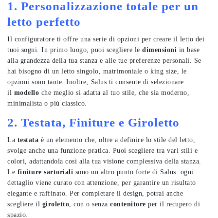
1. Personalizzazione totale per un
letto perfetto
Il configuratore ti offre una serie di opzioni per creare il letto dei
tuoi sogni. In primo luogo, puoi scegliere le
dimensioni
in base
alla grandezza della tua stanza e alle tue preferenze personali. Se
hai bisogno di un letto singolo, matrimoniale o king size, le
opzioni sono tante. Inoltre, Salus ti consente di selezionare
il
modello
che meglio si adatta al tuo stile, che sia moderno,
minimalista o più classico.
2. Testata, Finiture e Giroletto
La
testata
è un elemento che, oltre a definire lo stile del letto,
svolge anche una funzione pratica. Puoi scegliere tra vari stili e
colori, adattandola così alla tua visione complessiva della stanza.
Le
finiture sartoriali
sono un altro punto forte di Salus: ogni
dettaglio viene curato con attenzione, per garantire un risultato
elegante e raffinato. Per completare il design, potrai anche
scegliere il
giroletto
, con o senza
contenitore
per il recupero di
spazio.