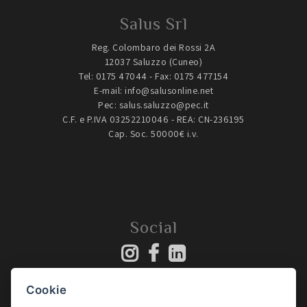
Salus Srl
Reg. Colombaro dei Rossi 2A
12037 Saluzzo (Cuneo)
Tel:
0175 47044
- Fax: 0175 477154
E-mail: info@salusonline.net
Pec: salus.saluzzo@pec.it
C.F. e P.IVA 03252210046 - REA: CN-236195
Cap. Soc. 50000€ i.v.
Social
Cookie
Cosa pensano di noi i nostri clienti