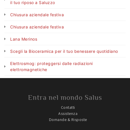
il tuo riposo a Saluzzo
Chiusura aziendale festiva
Chiusura aziendale festiva
Lana Merinos
Scegli la Bioceramica per il tuo benessere quotidiano
Elettrosmog: proteggersi dalle radiazioni
elettromagnetiche
Entra nel mondo Salus
Contatti
Assistenza
Domande & Risposte